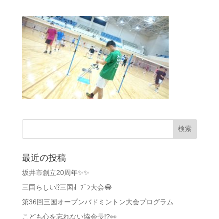
最近の投稿
坂井市創立20周年✨✨
三国らしい⁉️三国ｵｰﾌﾟﾝ大会😂
第36回三国オープンバドミントン大会プログラム
こども心を忘れない協会長!?👀