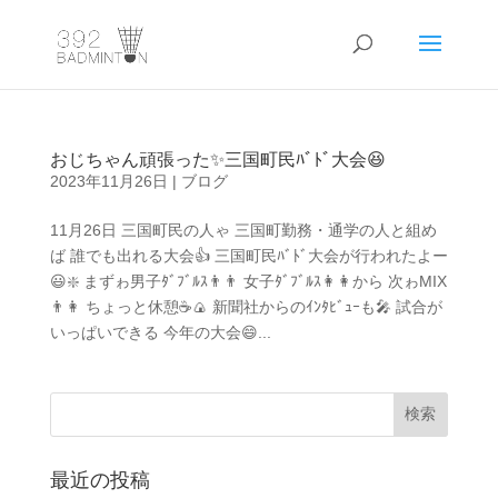
おじちゃん頑張った✨三国町民ﾊﾞﾄﾞ大会😆
2023年11月26日
|
ブログ
11月26日 三国町民の人ゃ 三国町勤務・通学の人と組め
ば 誰でも出れる大会👍 三国町民ﾊﾞﾄﾞ大会が行われたよー
😃❇️ まずゎ男子ﾀﾞﾌﾞﾙｽ👨👨 女子ﾀﾞﾌﾞﾙｽ👩👩から 次ゎMIX
👨👩 ちょっと休憩☕🍙 新聞社からのｲﾝﾀﾋﾞｭｰも🎤 試合が
いっぱいできる 今年の大会😄...
最近の投稿