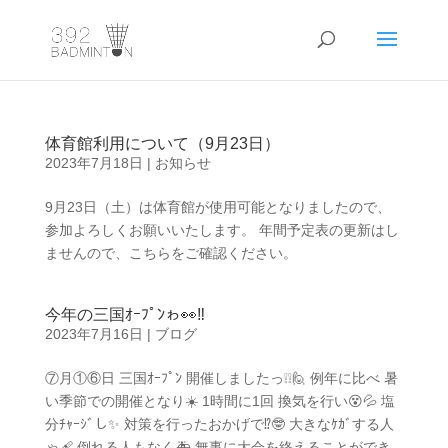
体育館利用について（9月23日）
2023年7月18日
|
お知らせ
9月23日（土）は体育館が使用可能となりましたので、
参加よろしくお願いいたします。 年間予定表の更新はし
ませんので、こちらをご確認ください。
今年の三国ｵｰﾌﾟﾝゎ👀‼️
2023年7月16日
|
ブログ
⑦月①⑥日 三国ｵｰﾌﾟﾝ 開催しましたっ❕❕🙋 例年に比べ 暑
い季節での開催となり☀️ 1時間に1回 換気を行い😵💦 塩
分ﾁｬｰｼﾞし✨ 対策を行ったおかげで⁉️🤓 大きなｹｶﾞする人
ゃ🩹 倒れる人もなく🚑️ 無事に大会を終えることができ