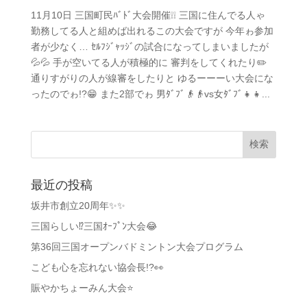
11月10日 三国町民ﾊﾞﾄﾞ大会開催❕❕ 三国に住んでる人ゃ
勤務してる人と組めば出れるこの大会ですが 今年ゎ参加
者が少なく… ｾﾙﾌｼﾞｬｯｼﾞの試合になってしまいましたが
💦💦 手が空いてる人が積極的に 審判をしてくれたり✏️
通りすがりの人が線審をしたりと ゆるーーーい大会にな
ったのでゎ!?😁 また2部でゎ 男ﾀﾞﾌﾞ👴👴vs女ﾀﾞﾌﾞ👧👧...
最近の投稿
坂井市創立20周年✨✨
三国らしい⁉️三国ｵｰﾌﾟﾝ大会😂
第36回三国オープンバドミントン大会プログラム
こども心を忘れない協会長!?👀
賑やかちょーみん大会⭐