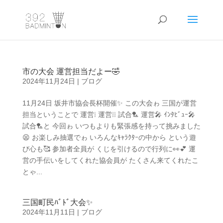
市の大会 運営担当だよー🤣
2024年11月24日
|
ブログ
11月24日 坂井市協会長杯開催✨ この大会ゎ 三国が運営
担当ということで 運営❕ 運営❕❕ 試合🏸 運営🎤 ｲﾝﾀﾋﾞｭｰ🎤
試合🏸と 今回ゎ いつもよりも緊張感を持って挑みました
😫 お楽しみ抽選でゎ いろんなｷｬﾗｸﾀｰの中から という遊
び心も🥰 参加者全員が くじを引けるので行列に👀💕 運
営の手伝いをしてくれた協会員が たくさん来てくれたこ
とゃ...
三国町民ﾊﾞﾄﾞ大会✨
2024年11月11日
|
ブログ