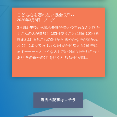
こども心を忘れない協会長!?👀
2026年3月8日
|
ブログ
3月8日 午後から協会長杯開催✨ 今年ゎなんと!? た
くさんの人が参加し 10ｺｰﾄ使うことに‼️😀 10ｺｰﾄも
埋まれば あちこちのｺｰﾄから 賑やかな声が聞かれ
🎶 ｸｼﾞによってゎ 1ｾｯﾄ1ｾｯﾄがﾊｰﾄﾞな人も⁉️😆 中に
ゎずーーーっとﾊｰﾄﾞな人も⁉️💦 今回もﾗｯｷｰﾅﾝﾊﾞｰが
あり その番号のｸｼﾞをひくと ﾏｯｸｶｰﾄﾞが🙌...
過去の記事はコチラ