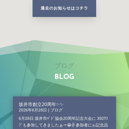
過去のお知らせはコチラ
ブログ
BLOG
坂井市創立20周年✨✨
2026年6月28日
|
ブログ
6月28日 坂井市ﾊﾞﾄﾞ協会20周年記念大会に 392ｸﾗ
ﾌﾞも参加してきましたぁー😁✌️ 参加者にゎ記念品