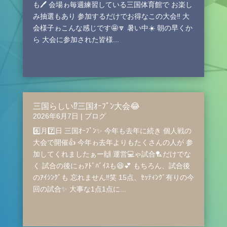
も🖊️ 会場ゎ毎週練習している三国体育館で お楽し
み抽選もあり 参加するだけでお得なこの大会‼️ 大
会様子ゎこんな感じです🤩🔽 暑い中☀️ 朝の早くか
ら 大会に参加された皆様...
三国らしい⁉️三国ｵｰﾌﾟﾝ大会😂
2026年6月7日
|
ブログ
6️⃣月7️⃣日 三国ｵｰﾌﾟﾝ✨ 今年も去年に続き 個人戦の
大会で開催👍 今年ゎ去年よりもたくさんの人が 参
加してくれましたぁー🙌 運営💻️ゃ試合🏸だけでな
く 試合の後にゎｱﾄﾞﾊﾞｲｽも😆💕 もちろん、試合後
のｱｲｼﾝｸﾞも 忘れません‼️笑 15点、ｾｯﾃｨﾝｸﾞ有りの今
回の試合✨ 大事な1点1点に...