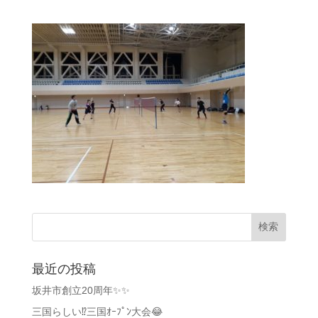
最近の投稿
坂井市創立20周年✨✨
三国らしい⁉️三国ｵｰﾌﾟﾝ大会😂