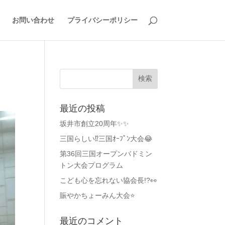
お問い合わせ
プライバシーポリシー
最近の投稿
坂井市創立20周年✨✨
三国らしい⁉️三国ｵｰﾌﾟﾝ大会😂
第36回三国オープンバドミン
トン大会プログラム
こども心を忘れない協会長!?👀
賑やかちょーみん大会⭐
最近のコメント