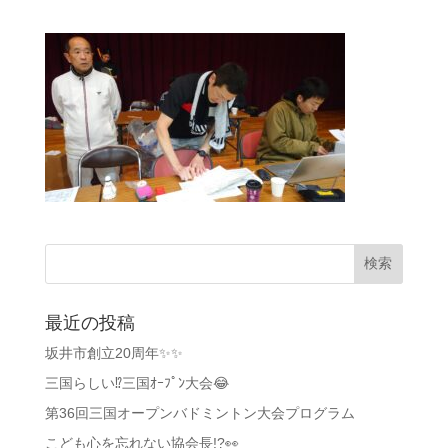
最近の投稿
坂井市創立20周年✨✨
三国らしい⁉️三国ｵｰﾌﾟﾝ大会😂
第36回三国オープンバドミントン大会プログラム
こども心を忘れない協会長!?👀