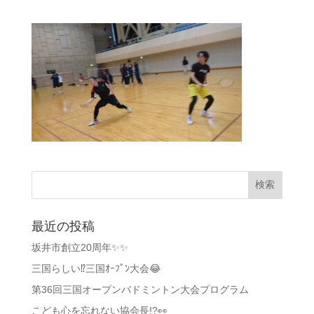
最近の投稿
坂井市創立20周年✨✨
三国らしい⁉️三国ｵｰﾌﾟﾝ大会😂
第36回三国オープンバドミントン大会プログラム
こども心を忘れない協会長!?👀