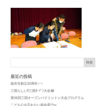
最近の投稿
坂井市創立20周年✨✨
三国らしい⁉️三国ｵｰﾌﾟﾝ大会😂
第36回三国オープンバドミントン大会プログラム
こども心を忘れない協会長!?👀