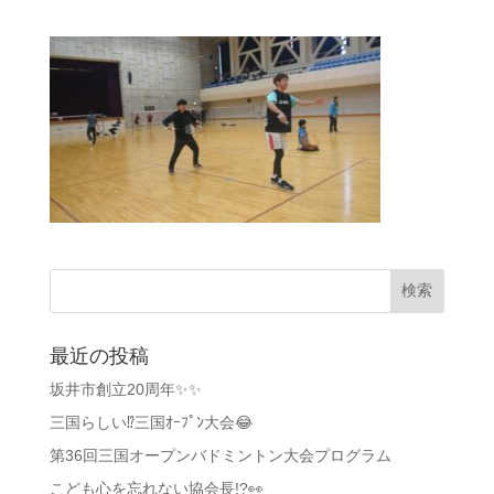
最近の投稿
坂井市創立20周年✨✨
三国らしい⁉️三国ｵｰﾌﾟﾝ大会😂
第36回三国オープンバドミントン大会プログラム
こども心を忘れない協会長!?👀