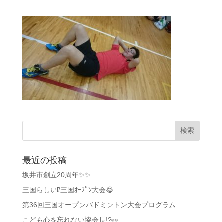
最近の投稿
坂井市創立20周年✨✨
三国らしい⁉️三国ｵｰﾌﾟﾝ大会😂
第36回三国オープンバドミントン大会プログラム
こども心を忘れない協会長!?👀