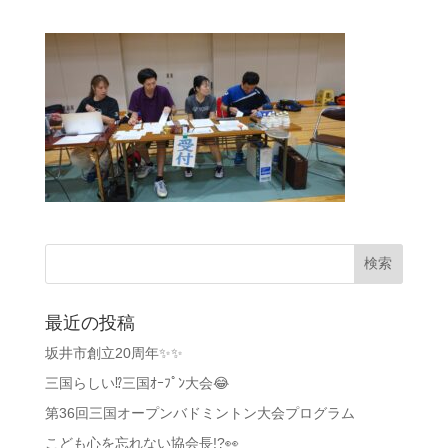
最近の投稿
坂井市創立20周年✨✨
三国らしい⁉️三国ｵｰﾌﾟﾝ大会😂
第36回三国オープンバドミントン大会プログラム
こども心を忘れない協会長!?👀