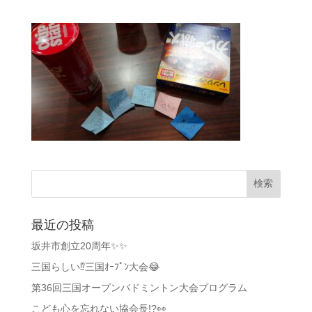
最近の投稿
坂井市創立20周年✨✨
三国らしい⁉️三国ｵｰﾌﾟﾝ大会😂
第36回三国オープンバドミントン大会プログラム
こども心を忘れない協会長!?👀