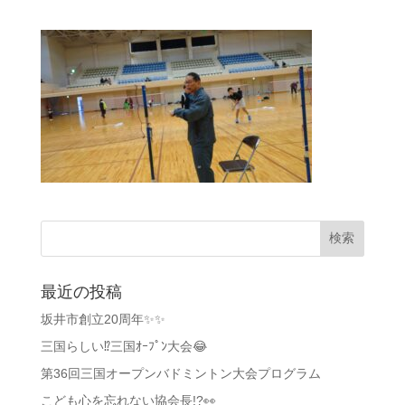
最近の投稿
坂井市創立20周年✨✨
三国らしい⁉️三国ｵｰﾌﾟﾝ大会😂
第36回三国オープンバドミントン大会プログラム
こども心を忘れない協会長!?👀