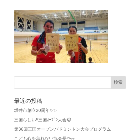
最近の投稿
坂井市創立20周年✨✨
三国らしい⁉️三国ｵｰﾌﾟﾝ大会😂
第36回三国オープンバドミントン大会プログラム
こども心を忘れない協会長!?👀