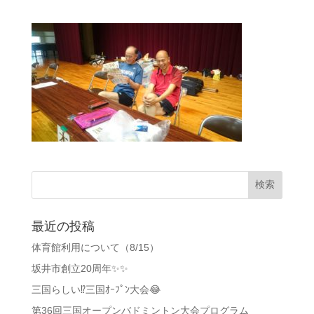
最近の投稿
体育館利用について（8/15）
坂井市創立20周年✨✨
三国らしい⁉️三国ｵｰﾌﾟﾝ大会😂
第36回三国オープンバドミントン大会プログラム