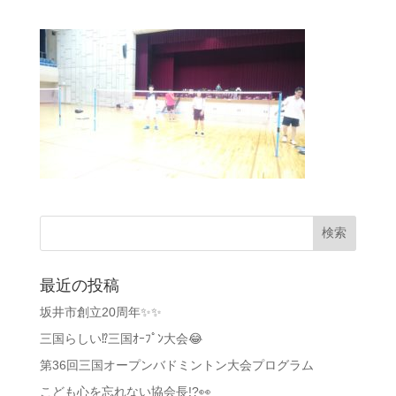
最近の投稿
坂井市創立20周年✨✨
三国らしい⁉️三国ｵｰﾌﾟﾝ大会😂
第36回三国オープンバドミントン大会プログラム
こども心を忘れない協会長!?👀