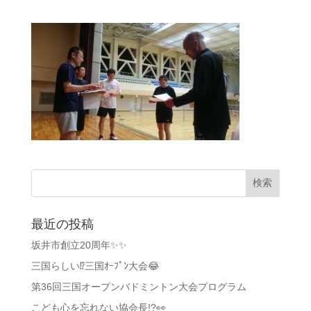
最近の投稿
坂井市創立20周年✨✨
三国らしい⁉️三国ｵｰﾌﾟﾝ大会😂
第36回三国オープンバドミントン大会プログラム
こども心を忘れない協会長!?👀