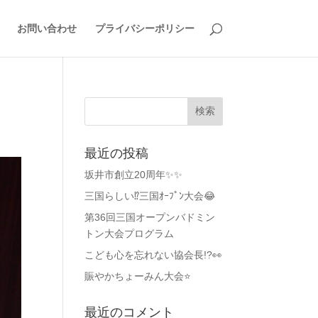
お問い合わせ
プライバシーポリシー
最近の投稿
坂井市創立20周年✨✨
三国らしい⁉️三国ｵｰﾌﾟﾝ大会😂
第36回三国オープンバドミン
トン大会プログラム
こども心を忘れない協会長!?👀
賑やかちょーみん大会⭐
最近のコメント