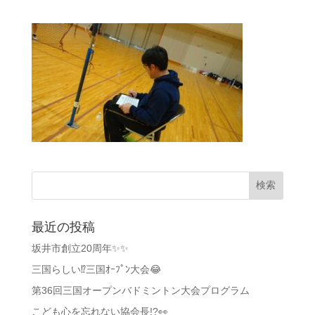
最近の投稿
坂井市創立20周年✨✨
三国らしい⁉️三国ｵｰﾌﾟﾝ大会😂
第36回三国オープンバドミントン大会プログラム
こども心を忘れない協会長!?👀