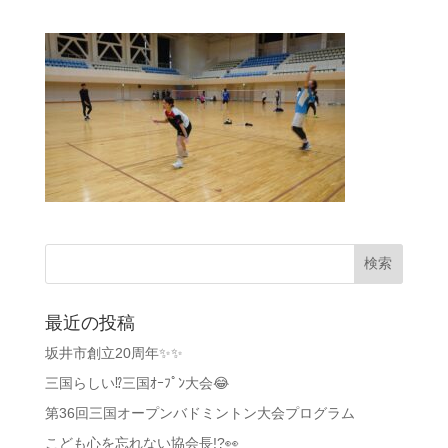
最近の投稿
坂井市創立20周年✨✨
三国らしい⁉️三国ｵｰﾌﾟﾝ大会😂
第36回三国オープンバドミントン大会プログラム
こども心を忘れない協会長!?👀