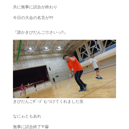
共に無事に試合が終わり
今日の大会の名言が‼️‼️
『誰かきびだんご㊦さいっ!!』
きびだんごﾎﾟｰｽﾞもつけてくれました笑
なにゎともあれ
無事に試合終了➰😁