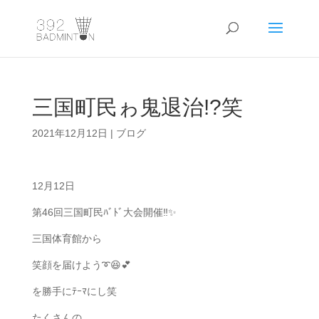
三国町民ゎ鬼退治!?笑
2021年12月12日
|
ブログ
12月12日
第46回三国町民ﾊﾞﾄﾞ大会開催‼️✨
三国体育館から
笑顔を届けよう➰😆💕
を勝手にﾃｰﾏにし笑
たくさんの