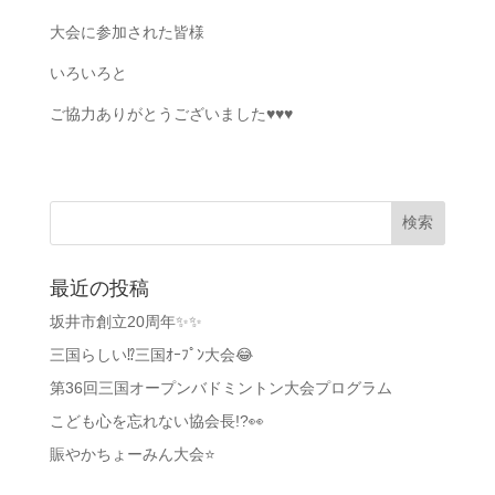
大会に参加された皆様
いろいろと
ご協力ありがとうございました♥️♥️♥️
最近の投稿
坂井市創立20周年✨✨
三国らしい⁉️三国ｵｰﾌﾟﾝ大会😂
第36回三国オープンバドミントン大会プログラム
こども心を忘れない協会長!?👀
賑やかちょーみん大会⭐