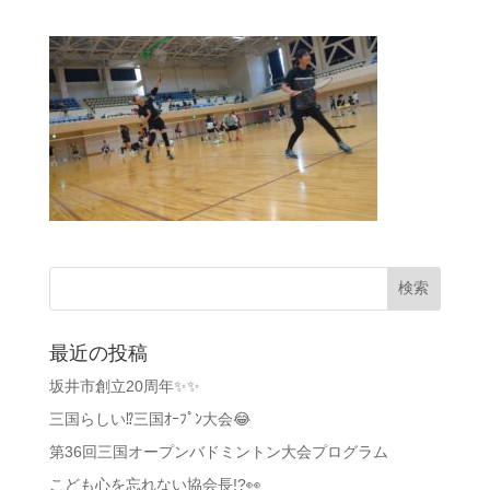
最近の投稿
坂井市創立20周年✨✨
三国らしい⁉️三国ｵｰﾌﾟﾝ大会😂
第36回三国オープンバドミントン大会プログラム
こども心を忘れない協会長!?👀