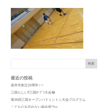
最近の投稿
坂井市創立20周年✨✨
三国らしい⁉️三国ｵｰﾌﾟﾝ大会😂
第36回三国オープンバドミントン大会プログラム
こども心を忘れない協会長!?👀