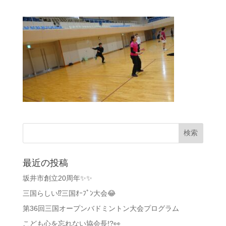
最近の投稿
坂井市創立20周年✨✨
三国らしい⁉️三国ｵｰﾌﾟﾝ大会😂
第36回三国オープンバドミントン大会プログラム
こども心を忘れない協会長!?👀