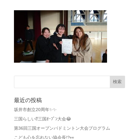
最近の投稿
坂井市創立20周年✨✨
三国らしい⁉️三国ｵｰﾌﾟﾝ大会😂
第36回三国オープンバドミントン大会プログラム
こども心を忘れない協会長!?👀