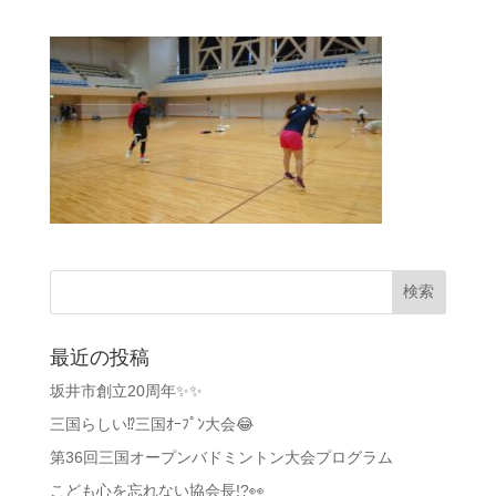
最近の投稿
坂井市創立20周年✨✨
三国らしい⁉️三国ｵｰﾌﾟﾝ大会😂
第36回三国オープンバドミントン大会プログラム
こども心を忘れない協会長!?👀