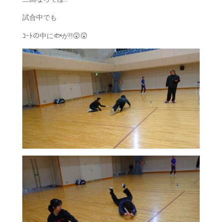
試合中でも
ｺｰﾄの中に🐟️が!!😲😲