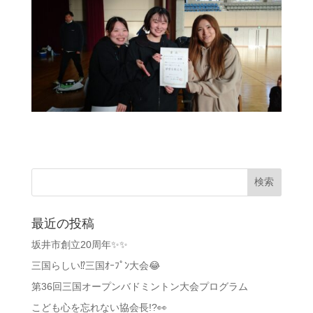
最近の投稿
坂井市創立20周年✨✨
三国らしい⁉️三国ｵｰﾌﾟﾝ大会😂
第36回三国オープンバドミントン大会プログラム
こども心を忘れない協会長!?👀