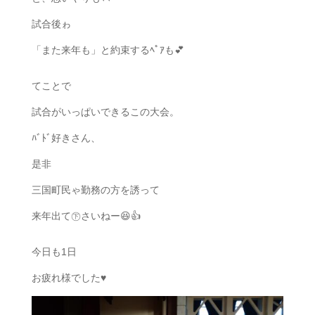
試合後ゎ
「また来年も」と約束するﾍﾟｱも💕
てことで
試合がいっぱいできるこの大会。
ﾊﾞﾄﾞ好きさん、
是非
三国町民ゃ勤務の方を誘って
来年出て㊦さいねー😆👍
今日も1日
お疲れ様でした♥️