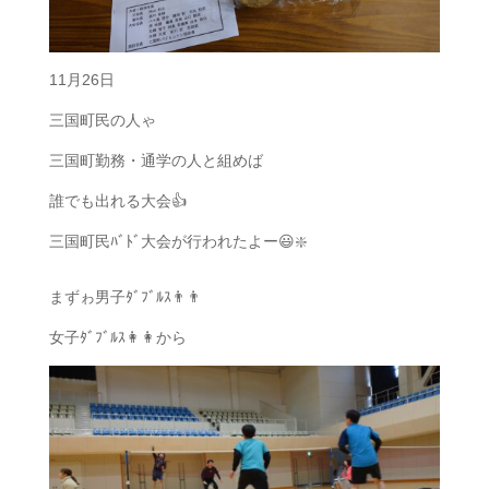
11月26日
三国町民の人ゃ
三国町勤務・通学の人と組めば
誰でも出れる大会👍
三国町民ﾊﾞﾄﾞ大会が行われたよー😃❇️
まずゎ男子ﾀﾞﾌﾞﾙｽ👨👨
女子ﾀﾞﾌﾞﾙｽ👩👩から