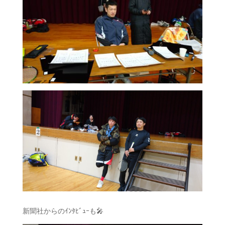
新聞社からのｲﾝﾀﾋﾞｭｰも🎤