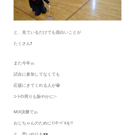
と、見ているだけでも面白いことが
たくさん❗
また今年ゎ
試合に参加してなくても
応援にきてくれる人が😁
ｺｰﾄの周りも賑やかに✨
MIX決勝でゎ
おじちゃんのためにｲﾝﾀｰﾊﾞﾙを!!
と、思いやりも♥️♥️