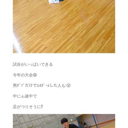
試合がいっぱいできる
今年の大会😄
男ﾀﾞﾌﾞだけで14ｹﾞｰﾑした人も❕😲
中にゎ途中で
足がつりそうに⁉️