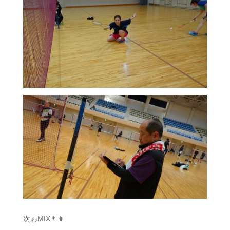
次ゎMIX👨👩